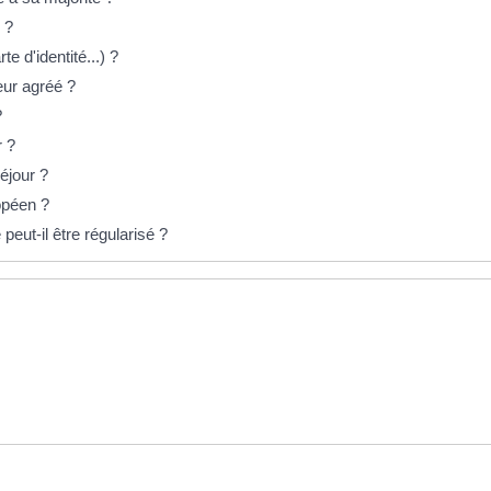
 ?
te d'identité...) ?
eur agréé ?
?
r ?
éjour ?
ropéen ?
eut-il être régularisé ?