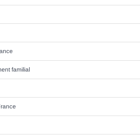
rance
nt familial
 France