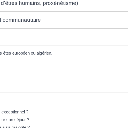
te d'êtres humains, proxénétisme)
eil communautaire
us êtes
européen
ou
algérien
.
u exceptionnel ?
pour son séjour ?
lé à sa majorité ?