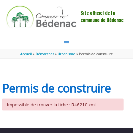
Aller au contenu
Aller au pied de page
Site officiel de la
commune de Bédenac
MENU
PRINCIPAL
Accueil
Démarches
Urbanisme
Permis de construire
Permis de construire
Impossible de trouver la fiche : R46210.xml