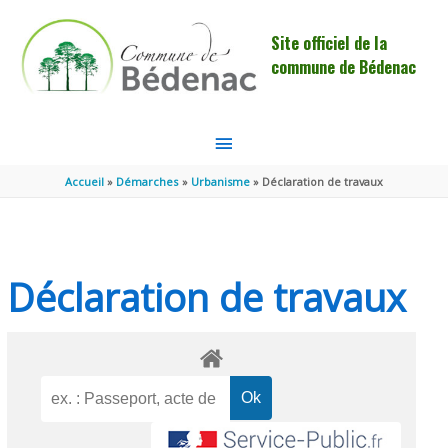
Aller au contenu
Aller au pied de page
Site officiel de la
commune de Bédenac
MENU
PRINCIPAL
Accueil
Démarches
Urbanisme
Déclaration de travaux
Déclaration de travaux