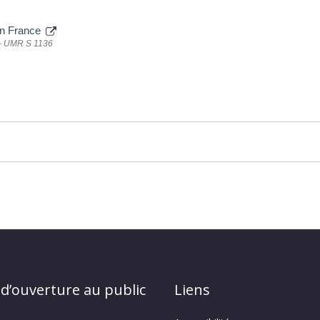
 en France
) - UMR S 1136
 d’ouverture au public
Liens