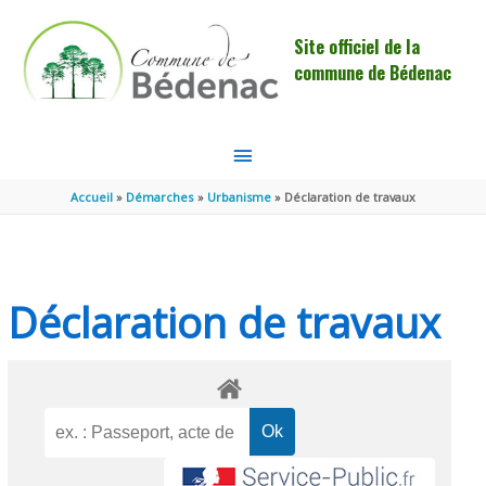
Aller au contenu
Aller au pied de page
Site officiel de la
commune de Bédenac
MENU
PRINCIPAL
Accueil
Démarches
Urbanisme
Déclaration de travaux
Déclaration de travaux