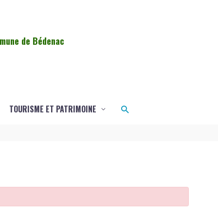
ommune de Bédenac
Rechercher
TOURISME ET PATRIMOINE