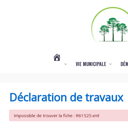
Aller au contenu
Aller au pied de page
VIE MUNICIPALE
DÉ
#3578
(PAS
Déclaration de travaux
DE
Impossible de trouver la fiche : R61525.xml
TITRE)