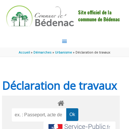
Aller au contenu
Aller au pied de page
Site officiel de la
commune de Bédenac
MENU
PRINCIPAL
Accueil
Démarches
Urbanisme
Déclaration de travaux
Déclaration de travaux