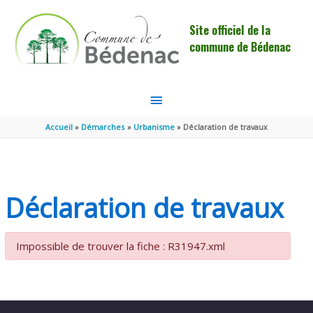
Aller au contenu
Aller au pied de page
Site officiel de la
commune de Bédenac
MENU
PRINCIPAL
Accueil
Démarches
Urbanisme
Déclaration de travaux
Déclaration de travaux
Impossible de trouver la fiche : R31947.xml