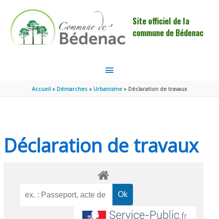
Aller au contenu
Aller au pied de page
Site officiel de la
commune de Bédenac
MENU
PRINCIPAL
Accueil
Démarches
Urbanisme
Déclaration de travaux
Déclaration de travaux