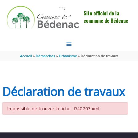
Aller au contenu
Aller au pied de page
Site officiel de la
commune de Bédenac
MENU
PRINCIPAL
Accueil
Démarches
Urbanisme
Déclaration de travaux
Déclaration de travaux
Impossible de trouver la fiche : R40703.xml