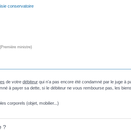
isie conservatoire
 (Première ministre)
les
de votre
débiteur
qui n'a pas encore été condamné par le juge à p
amné à payer sa dette, si le débiteur ne vous rembourse pas, les bien
 corporels (objet, mobilier...)
e ?