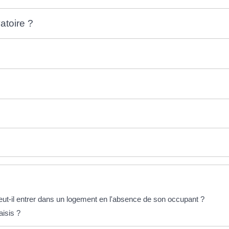
atoire ?
eut-il entrer dans un logement en l'absence de son occupant ?
aisis ?