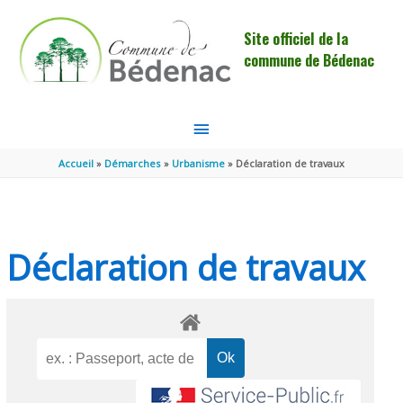
Aller au contenu
Aller au pied de page
Site officiel de la
commune de Bédenac
MENU
PRINCIPAL
Accueil
Démarches
Urbanisme
Déclaration de travaux
Déclaration de travaux