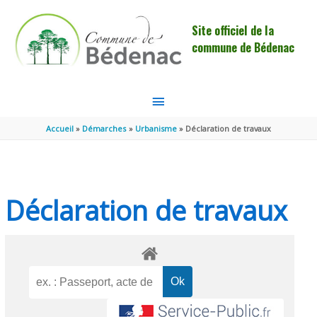
Aller au contenu
Aller au pied de page
Site officiel de la
commune de Bédenac
MENU
PRINCIPAL
Accueil
Démarches
Urbanisme
Déclaration de travaux
Déclaration de travaux