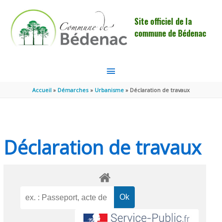
Aller au contenu
Aller au pied de page
Site officiel de la
commune de Bédenac
MENU
PRINCIPAL
Accueil
Démarches
Urbanisme
Déclaration de travaux
Déclaration de travaux