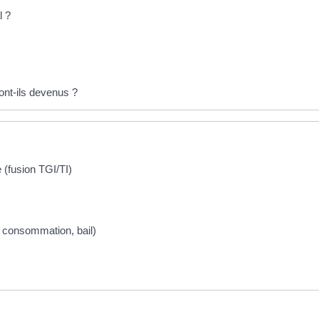
l ?
sont-ils devenus ?
e (fusion TGI/TI)
la consommation, bail)