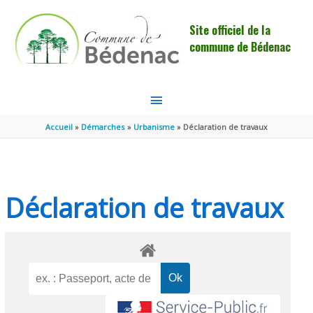
Aller au contenu
Aller au pied de page
Site officiel de la
commune de Bédenac
MENU
PRINCIPAL
Accueil
Démarches
Urbanisme
Déclaration de travaux
Déclaration de travaux