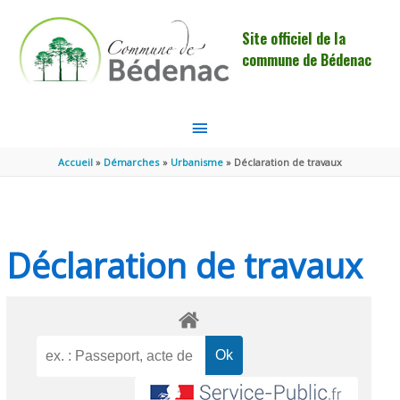
Aller au contenu
Aller au pied de page
Site officiel de la
commune de Bédenac
MENU
PRINCIPAL
Accueil
Démarches
Urbanisme
Déclaration de travaux
Déclaration de travaux