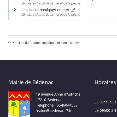
Ministère chargé de la mer et de la pêche
Les loisirs nautiques en mer
Ministère chargé de la mer et de la pêche
©
Direction de l'information légale et administrative
Mairie de Bédenac
Horaires
:
19 avenue Anne d’Autriche
17210 Bédenac
Du lundi au 
Téléphone : 0546044539
de 09h00 à 
mairie@bedenac17.fr