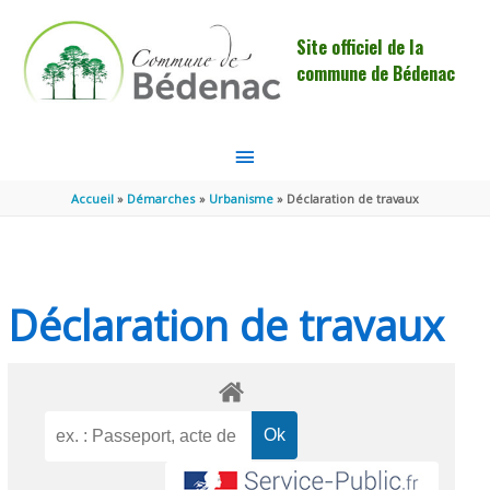
Aller au contenu
Aller au pied de page
Site officiel de la
commune de Bédenac
MENU
PRINCIPAL
Accueil
Démarches
Urbanisme
Déclaration de travaux
Déclaration de travaux