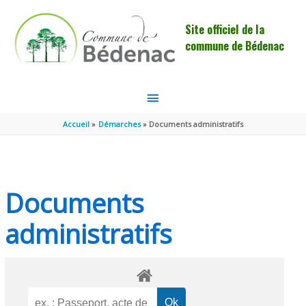
Aller au contenu
Aller au pied de page
Site officiel de la
commune de Bédenac
MENU
PRINCIPAL
Accueil
Démarches
Documents administratifs
Documents
administratifs