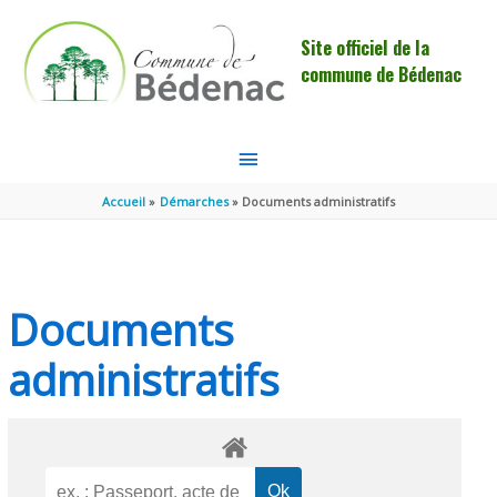
Aller au contenu
Aller au pied de page
Site officiel de la
commune de Bédenac
MENU
PRINCIPAL
Accueil
Démarches
Documents administratifs
Documents
administratifs