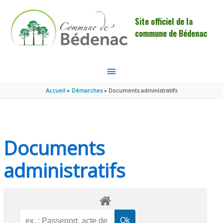
Aller au contenu
Aller au pied de page
Site officiel de la
commune de Bédenac
MENU
PRINCIPAL
Accueil
Démarches
Documents administratifs
Documents
administratifs