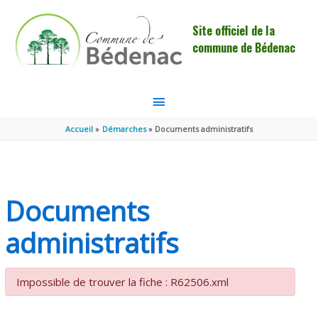
Aller au contenu
Aller au pied de page
Site officiel de la
commune de Bédenac
MENU
PRINCIPAL
Accueil
Démarches
Documents administratifs
Documents
administratifs
Impossible de trouver la fiche : R62506.xml