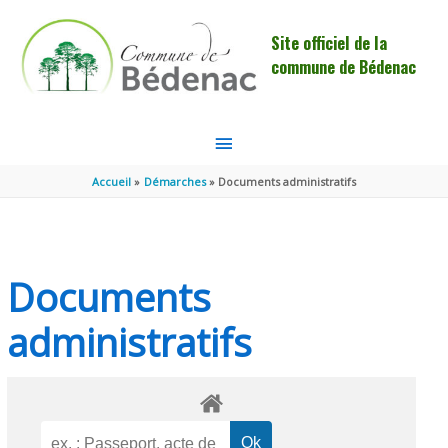
Aller au contenu
Aller au pied de page
Site officiel de la
commune de Bédenac
MENU
PRINCIPAL
Accueil
Démarches
Documents administratifs
Documents
administratifs