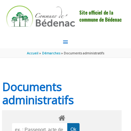
Aller au contenu
Aller au pied de page
Site officiel de la
commune de Bédenac
MENU
PRINCIPAL
Accueil
Démarches
Documents administratifs
Documents
administratifs