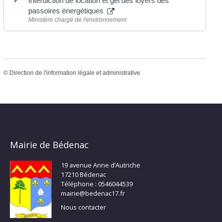
Interdiction de location et gel des loyers des
passoires énergétiques
Ministère chargé de l'environnement
©
Direction de l'information légale et administrative
Mairie de Bédenac
19 avenue Anne d’Autriche
17210 Bédenac
Téléphone : 0546044539
mairie@bedenac17.fr
Nous contacter