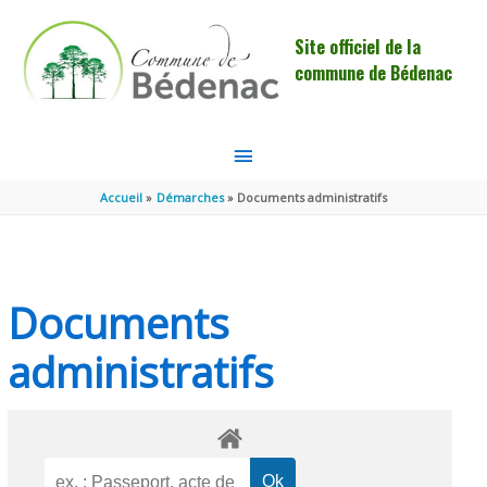
Aller au contenu
Aller au pied de page
Site officiel de la
commune de Bédenac
MENU
PRINCIPAL
Accueil
Démarches
Documents administratifs
Documents
administratifs