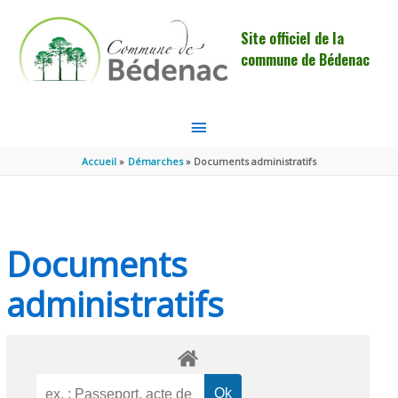
Aller au contenu
Aller au pied de page
Site officiel de la
commune de Bédenac
MENU
PRINCIPAL
Accueil
Démarches
Documents administratifs
Documents
administratifs