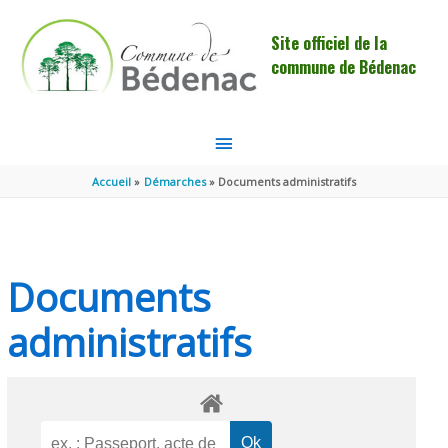
Aller au contenu
Aller au pied de page
Site officiel de la
commune de Bédenac
MENU
PRINCIPAL
Accueil
Démarches
Documents administratifs
Documents
administratifs