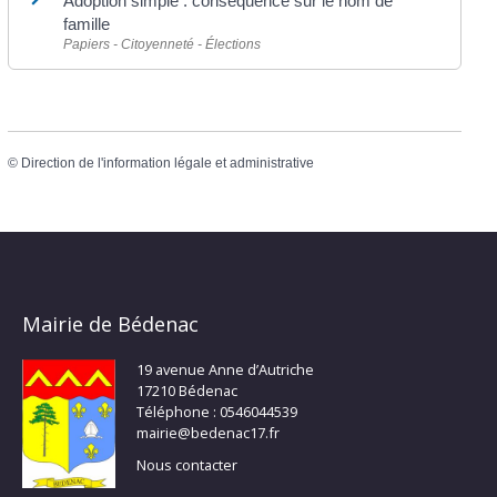
Adoption simple : conséquence sur le nom de
famille
Papiers - Citoyenneté - Élections
©
Direction de l'information légale et administrative
Mairie de Bédenac
19 avenue Anne d’Autriche
17210 Bédenac
Téléphone : 0546044539
mairie@bedenac17.fr
Nous contacter