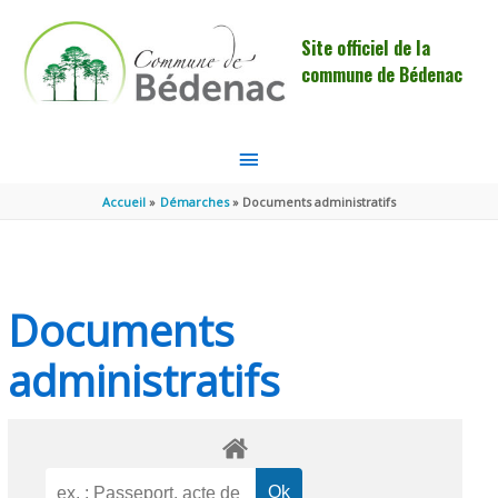
Aller au contenu
Aller au pied de page
Site officiel de la
commune de Bédenac
MENU
PRINCIPAL
Accueil
Démarches
Documents administratifs
Documents
administratifs