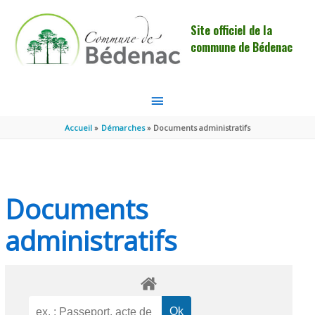
Aller au contenu
Aller au pied de page
Site officiel de la
commune de Bédenac
MENU
PRINCIPAL
Accueil
Démarches
Documents administratifs
Documents
administratifs