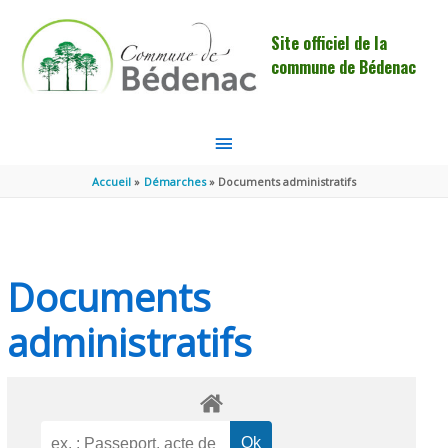
Aller au contenu
Aller au pied de page
Site officiel de la
commune de Bédenac
MENU
PRINCIPAL
Accueil
Démarches
Documents administratifs
Documents
administratifs