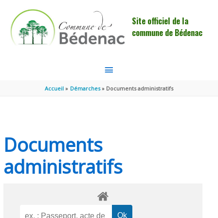
Aller au contenu
Aller au pied de page
Site officiel de la
commune de Bédenac
MENU
PRINCIPAL
Accueil
Démarches
Documents administratifs
Documents
administratifs