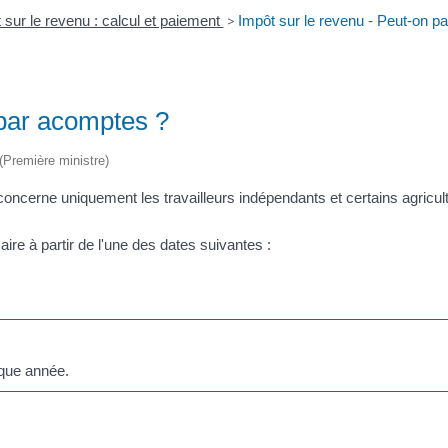
 sur le revenu : calcul et paiement
>
Impôt sur le revenu - Peut-on p
 par acomptes ?
 (Première ministre)
oncerne uniquement les travailleurs indépendants et certains agricul
re à partir de l'une des dates suivantes :
aque année.