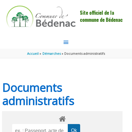
Aller au contenu
Aller au pied de page
Site officiel de la
commune de Bédenac
MENU
PRINCIPAL
Accueil
Démarches
Documents administratifs
Documents
administratifs