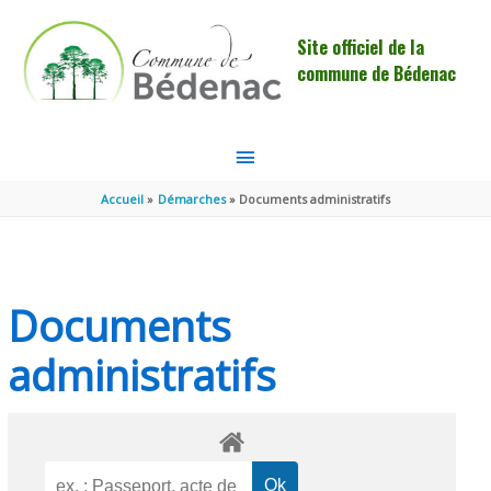
Aller au contenu
Aller au pied de page
Site officiel de la
commune de Bédenac
MENU
PRINCIPAL
Accueil
Démarches
Documents administratifs
Documents
administratifs