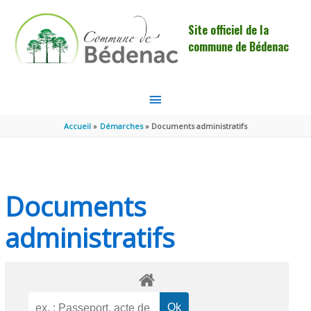
Aller au contenu
Aller au pied de page
Site officiel de la
commune de Bédenac
MENU
PRINCIPAL
Accueil
Démarches
Documents administratifs
Documents
administratifs