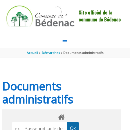
Aller au contenu
Aller au pied de page
Site officiel de la
commune de Bédenac
MENU
PRINCIPAL
Accueil
Démarches
Documents administratifs
Documents
administratifs