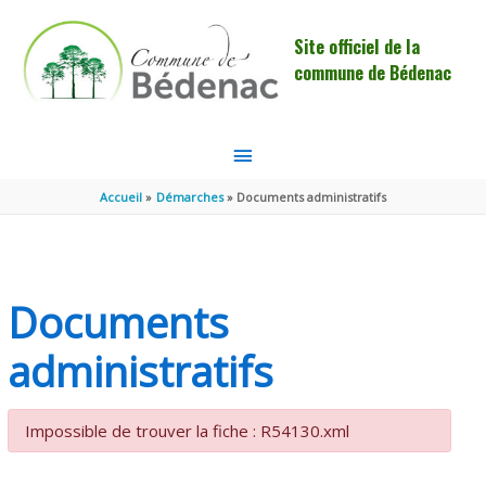
Aller au contenu
Aller au pied de page
Site officiel de la
commune de Bédenac
MENU
PRINCIPAL
Accueil
Démarches
Documents administratifs
Documents
administratifs
Impossible de trouver la fiche : R54130.xml