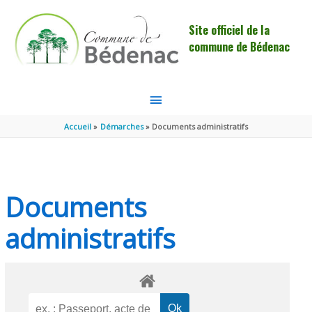
Aller au contenu
Aller au pied de page
Site officiel de la
commune de Bédenac
MENU
PRINCIPAL
Accueil
Démarches
Documents administratifs
Documents
administratifs