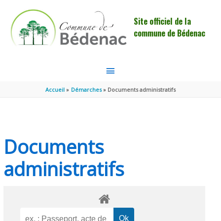
Aller au contenu
Aller au pied de page
Site officiel de la
commune de Bédenac
MENU
PRINCIPAL
Accueil
Démarches
Documents administratifs
Documents
administratifs