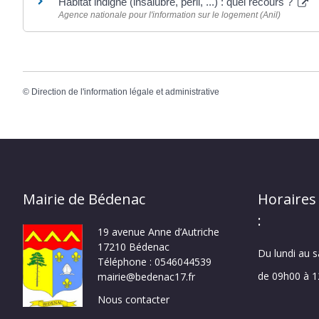
Habitat indigne (insalubre, péril, ...) : quel recours ?
Agence nationale pour l'information sur le logement (Anil)
©
Direction de l'information légale et administrative
Mairie de Bédenac
Horaires
:
19 avenue Anne d’Autriche
17210 Bédenac
Du lundi au 
Téléphone : 0546044539
de 09h00 à 
mairie@bedenac17.fr
Nous contacter