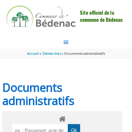
Aller au contenu
Aller au pied de page
Site officiel de la
commune de Bédenac
MENU
PRINCIPAL
Accueil
Démarches
Documents administratifs
Documents
administratifs