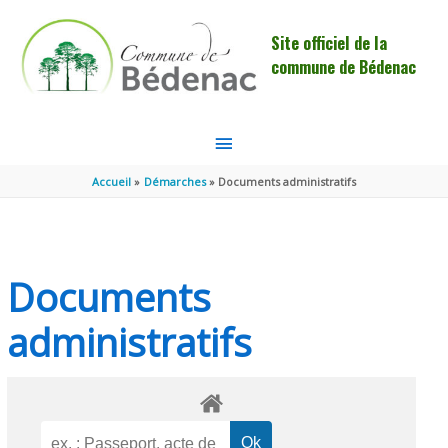
Aller au contenu
Aller au pied de page
Site officiel de la
commune de Bédenac
MENU
PRINCIPAL
Accueil
Démarches
Documents administratifs
Documents
administratifs