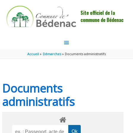
Aller au contenu
Aller au pied de page
Site officiel de la
commune de Bédenac
MENU
PRINCIPAL
Accueil
Démarches
Documents administratifs
Documents
administratifs