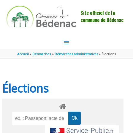
Aller au contenu
Aller au pied de page
Site officiel de la
commune de Bédenac
MENU
PRINCIPAL
Accueil
Démarches
Démarches administratives
Élections
Élections