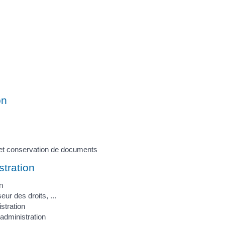
on
on et conservation de documents
stration
n
ur des droits, ...
istration
administration