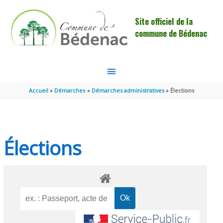
Aller au contenu
Aller au pied de page
Site officiel de la
commune de Bédenac
MENU
PRINCIPAL
Accueil
Démarches
Démarches administratives
Élections
Élections