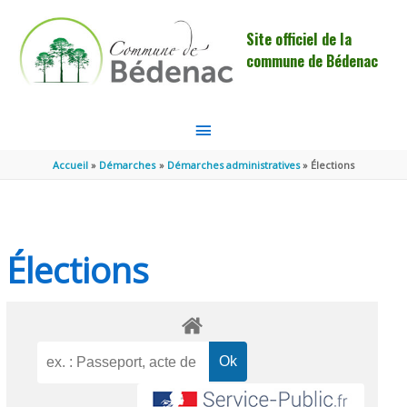
Aller au contenu
Aller au pied de page
Site officiel de la
commune de Bédenac
MENU
PRINCIPAL
Accueil
Démarches
Démarches administratives
Élections
Élections