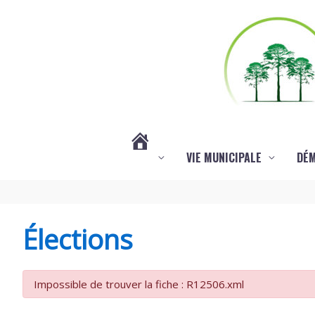
Aller au contenu
Aller au pied de page
VIE MUNICIPALE
DÉ
#3578
(PAS
Élections
DE
Impossible de trouver la fiche : R12506.xml
TITRE)