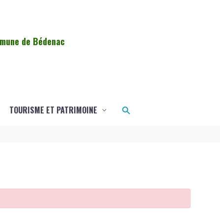
ommune de Bédenac
Rechercher
TOURISME ET PATRIMOINE